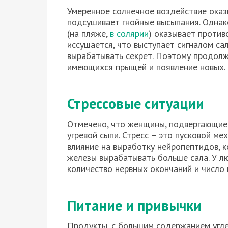
Умеренное солнечное воздействие ока
подсушивает гнойные высыпания. Одна
(на пляже,
в солярии
) оказывает против
иссушается, что выступает сигналом са
вырабатывать секрет. Поэтому продол
имеющихся прыщей и появление новых.
Стрессовые ситуации
Отмечено, что женщины, подвергающиес
угревой сыпи. Стресс – это пусковой ме
влияние на выработку нейропептидов, 
железы вырабатывать больше сала. У л
количество нервных окончаний и число 
Питание и привычки
Продукты, с большим содержанием угл