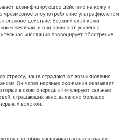
зывает дезинфицирующее действие на кожу и
ко чрезмерное злоупотребление ультрафиолетом
оположное действие. Верхний слой кожи
льным железам, и они начинают усиленно
жительная инсоляция провоцирует обострение
я стрессу, чаще страдают от возникновения
ханизм. Он через нервные окончания оказывает
которые в свою очередь стимулируют сальные
юдей, страдающих акне, выявлено большее
нервных волокон.
еводов способны увеличивать концентрацию