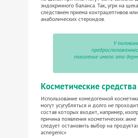
эндокринного баланса. Так, угри на щек
следствием приема контрацептивов или
анаболических стероидов.
У половин
предрасположеннос
поколение имело это дерм
Косметические средства
Использование комедогенной косметик
могут усугубляться и долго не проходи
состав которых входит, например, изопр
причина появления косметических акне
следует остановить выбор на продукта
acnegenic»