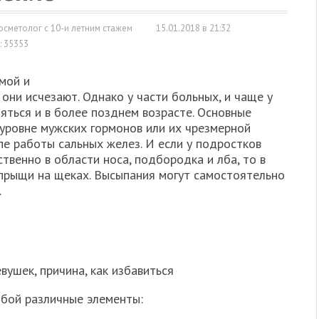
сметолог с 10-и летним стажем
15.01.2018 в 21:32
: 35353
рмой и
они исчезают. Однако у части больных, и чаще у
яться и в более позднем возрасте. Основные
 уровне мужских гормонов или их чрезмерной
пе работы сальных желез. И если у подростков
твенно в области носа, подбородка и лба, то в
прыщи на щеках. Высыпания могут самостоятельно
.
бой различные элементы: