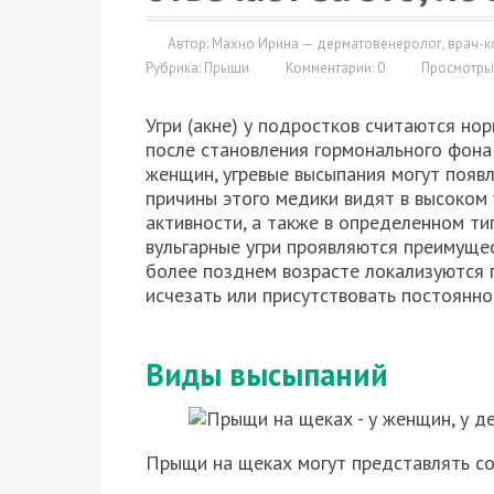
Автор: Махно Ирина — дерматовенеролог, врач-ко
Рубрика:
Прыщи
Комментарии: 0
Просмотры
Угри (акне) у подростков считаются но
после становления гормонального фона 
женщин, угревые высыпания могут появл
причины этого медики видят в высоком
активности, а также в определенном ти
вульгарные угри проявляются преимущес
более позднем возрасте локализуются 
исчезать или присутствовать постоянно
Виды высыпаний
Прыщи на щеках могут представлять со