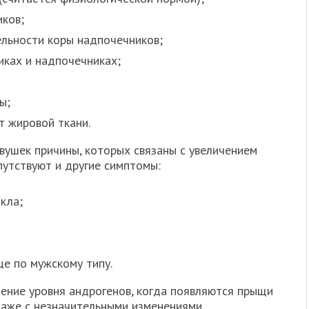
иков;
льности коры надпочечников;
иках и надпочечниках;
ы;
т жировой ткани.
вушек причины, которых связаны с увеличением
путствуют и другие симптомы:
кла;
це по мужскому типу.
ение уровня андрогенов, когда появляются прыщи
даже с незначительными изменениями