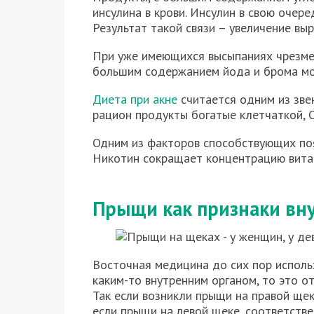
инсулина в крови. Инсулин в свою очер
Результат такой связи – увеличение выр
При уже имеющихся высыпаниях чрезме
большим содержанием йода и брома мо
Диета при акне
считается одним из звен
рацион продукты богатые клетчаткой, Ом
Одним из факторов способствующих поя
Никотин сокращает концентрацию витам
Прыщи как признаки вн
Восточная медицина до сих пор использ
каким-то внутренним органом, то это о
Так если возникли прыщи на правой щек
если прыщи на левой щеке, соответстве