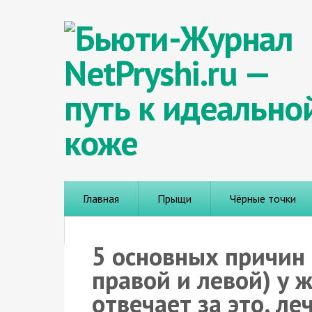
Главная
Прыщи
Чёрные точки
5 основных причин
правой и левой) у 
отвечает за это, ле