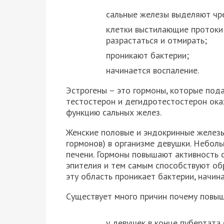
сальные железы выделяют чре
клетки выстилающие протоки
разрастаться и отмирать;
проникают бактерии;
начинается воспаление.
Эстрогены – это гормоны, которые под
тестостерон и дегидротестостерон ока
функцию сальных желез.
Женские половые и эндокринные железы
гормонов) в организме девушки. Неболь
печени. Гормоны повышают активность 
эпителия и тем самым способствуют об
эту область проникает бактерии, начин
Существует много причин почему повыш
у девушек в конце пубертата